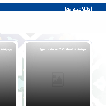
حتما تمدید سنوات را از پیشخوان گلستان انجام
دهند. در غیر این صورت سرترم 4051 برای
اطلاعیه ها
دانشجویانی که تمدید سنوات انجام نداده...
دوشنبه 18 اسفند 1399 ساعت 10 صبح
چهارشنبه 8 اسفند 1403 ساعت 10