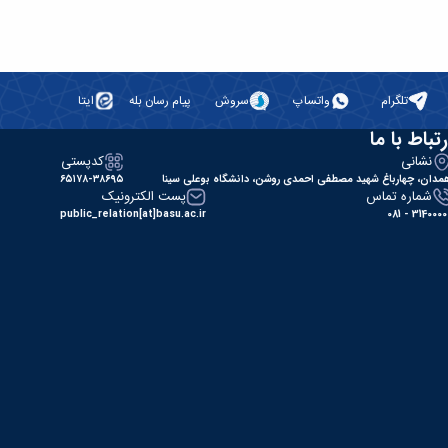
تلگرام
واتساپ
سروش
پیام رسان بله
ایتا
رتباط با ما
نشانی
کدپستی
مدان، چهارباغ شهید مصطفی احمدی روشن، دانشگاه بوعلی سینا
۶۵۱۷۸-۳۸۶۹۵
شماره تماس
پست الکترونیک
public_relation[at]basu.ac.ir
31400000 - 0