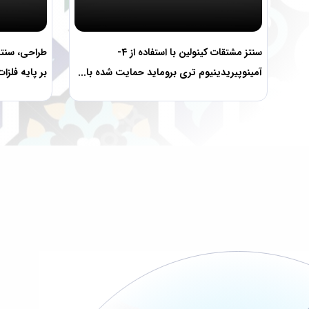
سنتز مشتقات کینولین با استفاده از 4-
طراحی، سنتز
آمینوپیریدینیوم تری بروماید حمایت شده با...
بر پایه فلزا
دانشجویان ارشد