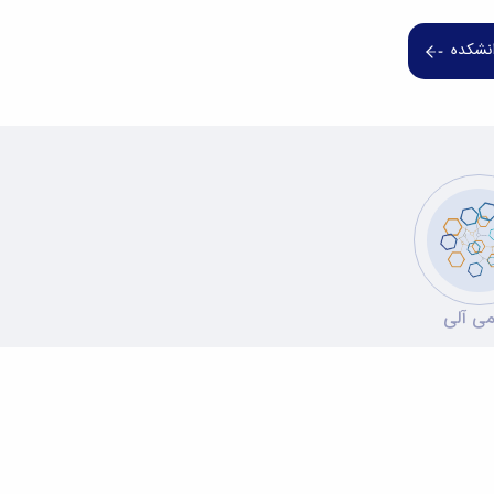
انشکده
ی آلی