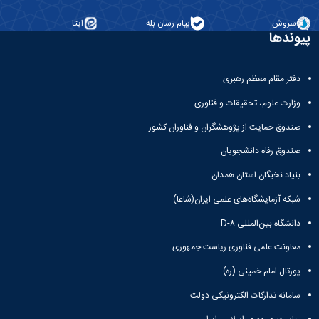
سروش
پیام رسان بله
ایتا
پیوندها
دفتر مقام معظم رهبری
وزارت علوم، تحقیقات و فناوری
صندوق حمایت از پژوهشگران و فناوران کشور
صندوق رفاه دانشجویان
بنیاد نخبگان استان همدان
شبکه آزمایشگاه‌های علمی ایران(شاعا)
دانشگاه بین‌المللی D-۸
معاونت علمی فناوری ریاست جمهوری
پورتال امام خمینی (ره)
سامانه تدارکات الکترونیکی دولت