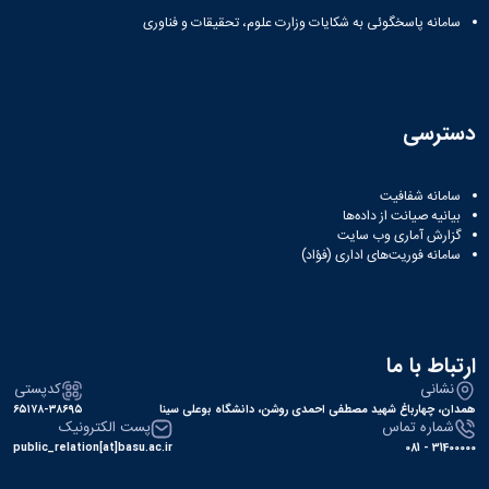
سامانه پاسخگوئی به شکایات وزارت علوم، تحقیقات و فناوری
دسترسی
سامانه شفافیت
بیانیه صیانت از داده‌ها
گزارش آماری وب‌ سایت
سامانه فوریت‌های اداری (فؤاد)
ارتباط با ما
نشانی
کدپستی
همدان، چهارباغ شهید مصطفی احمدی روشن، دانشگاه بوعلی سینا
۶۵۱۷۸-۳۸۶۹۵
شماره تماس
پست الکترونیک
public_relation[at]basu.ac.ir
31400000 - 081