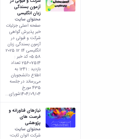
شرکت و قبولی در
آزمون بسندگی
زبان انگلیسی
محتوای سایت
صفحه اصلی جزئیات
خبر پذیرش گواهی
شرکت و قبولی در
آزمون بسندگی زبان
انگلیسی 14 12 2025
05:58 کد خبر :
25607514 تعداد
بازدید : 1241 به
اطلاع دانشجویان
می‌رساند در جلسه
435 مورخ
1404/09/04شورای...
نیازهای فناورانه و
فرصت های
پژوهشی
محتوای سایت
شرکت الوان ثابت؛