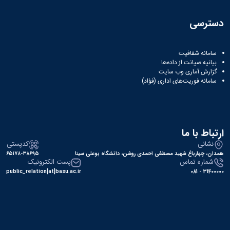
دسترسی
سامانه شفافیت
بیانیه صیانت از داده‌ها
گزارش آماری وب‌ سایت
سامانه فوریت‌های اداری (فؤاد)
ارتباط با ما
نشانی
کدپستی
همدان، چهارباغ شهید مصطفی احمدی روشن، دانشگاه بوعلی سینا
۶۵۱۷۸-۳۸۶۹۵
شماره تماس
پست الکترونیک
public_relation[at]basu.ac.ir
31400000 - 081