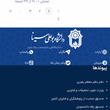
نمایش ۱ - ۲۰ از ۲۱۹ نتیجه
پیغام
11
...
3
2
1
صفحه
صفحه
صفحه
صفحه
ediate Pages
قبلی
صفحه
بعد
آپارات
تلگرام
واتساپ
سروش
پیام رسان بله
ایتا
پیوندها
دفتر مقام معظم رهبری
وزارت علوم، تحقیقات و فناوری
صندوق حمایت از پژوهشگران و فناوران کشور
صندوق رفاه دانشجویان