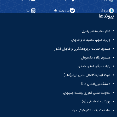
سروش
پیام رسان بله
ایتا
پیوندها
دفتر مقام معظم رهبری
وزارت علوم، تحقیقات و فناوری
صندوق حمایت از پژوهشگران و فناوران کشور
صندوق رفاه دانشجویان
بنیاد نخبگان استان همدان
شبکه آزمایشگاه‌های علمی ایران(شاعا)
دانشگاه بین‌المللی D-۸
معاونت علمی فناوری ریاست جمهوری
پورتال امام خمینی (ره)
سامانه تدارکات الکترونیکی دولت