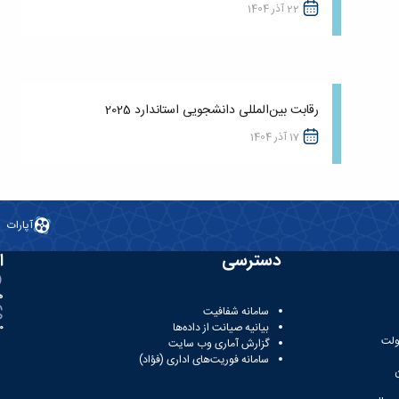
22 آذر 1404
رقابت بین‌المللی دانشجویی استاندارد 2025
17 آذر 1404
آپارات
دسترسی
ا
ه
سامانه شفافیت
بیانیه صیانت از داده‌ها
81
ولت
گزارش آماری وب‌ سایت
سامانه فوریت‌های اداری (فؤاد)