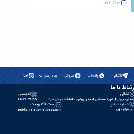
17 آذر 1404
تلگرام
واتساپ
سروش
پیام رسان بله
ایتا
رتباط با ما
نشانی
کدپستی
مدان، چهارباغ شهید مصطفی احمدی روشن، دانشگاه بوعلی سینا
۶۵۱۷۸-۳۸۶۹۵
شماره تماس
پست الکترونیک
public_relation[at]basu.ac.ir
31400000 - 0