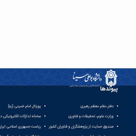
پیوندها
دفتر مقام معظم رهبری
پورتال امام خمینی (ره)
وزارت علوم، تحقیقات و فناوری
سامانه تدارکات الکترونیکی د
صندوق حمایت از پژوهشگران و فناوران کشور
ریاست جمهوری اسلامی ایران