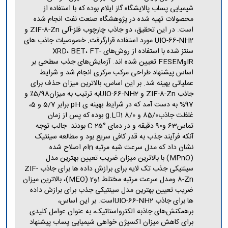
شیمیایی پساب پالایشگاه گاز ایلام بوده که با استفاده از
محصولات تهیه شده در پژوهشگاه صنعت نفت انجام شده
است. در این تحقیق، دو جاذب چارچوب فلز-آلی ZIF-8-Zn و
UIO-66-NH2 مورد استفاده قرارگرفت. خصوصیات جاذب های
سنتز شده با استفاده از روش‌های XRD، BET، FT-
IRوFESEM تعیین شده اند. آزمایش‌های جذب سطحی بر
اساس پیشنهاد طراحی مرکب مرکزی انجام شد و شرایط
عملیاتی بهینه شد. بر این اساس، بالاترین میزان حذف برای
جاذب ZIF-8-Zn و UIO-66-NH2به ترتیب به میزان5/98٪ و
97% به دست آمد که در شرایط بهینه ی pH برابر 5/7 و 5،
غلظت جاذب85/0 و g.L1 8/0 بوده که پس از زمان
تماس63 و90 دقیقه و در دمای °C 25 بودند. جالب توجه
آنکه فرآیند جذب به قدر کافی سریع بود و مطالعه سینتیک
نشان داد که مدل سرعت شبه مرتبه nام اصلاح شده
(MPnO) با بالاترین میزان ضریب تعیین بهترین مدل
سینتیکی جذب تک لایه برای برازش داده ها برای جاذب ZIF-
8-Zn ومدل سرعت مرتبه مختلط 1و2 (MEO)، بالاترین میزان
ضریب تعیین بهترین مدل سینتیکی جذب برای برازش داده
ها برای جاذب UIO-66-NH2است. بر این اساس،
برهمکنش‌های جاذبه الکترواستاتیک، به عنوان عوامل کلیدی
برای کاهش میزان اکسیژن خواهی شیمیایی پساب پیشنهاد