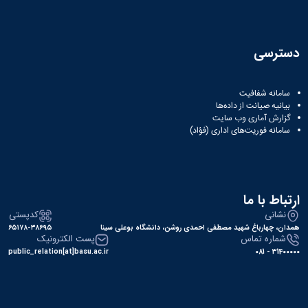
دسترسی
سامانه شفافیت
بیانیه صیانت از داده‌ها
گزارش آماری وب‌ سایت
سامانه فوریت‌های اداری (فؤاد)
ارتباط با ما
نشانی
کدپستی
همدان، چهارباغ شهید مصطفی احمدی روشن، دانشگاه بوعلی سینا
۶۵۱۷۸-۳۸۶۹۵
شماره تماس
پست الکترونیک
public_relation[at]basu.ac.ir
31400000 - 081