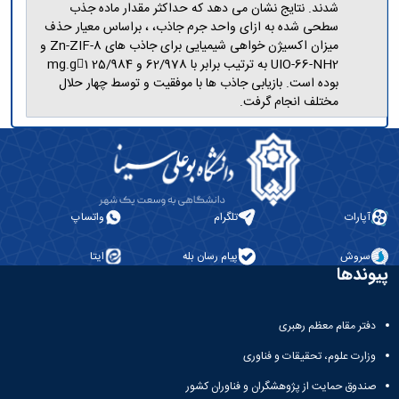
شدند. نتایج نشان می دهد که حداکثر مقدار ماده جذب
سطحی شده به ازای واحد جرم جاذب، ، براساس معیار حذف
میزان اکسیژن خواهی شیمیایی برای جاذب های Zn-ZIF-8 و
UIO-66-NH2 به ترتیب برابر با 62/978 و mg.g1 25/984
بوده است. بازیابی جاذب ها با موفقیت و توسط چهار حلال
مختلف انجام گرفت.
آپارات
تلگرام
واتساپ
سروش
پیام رسان بله
ایتا
پیوندها
دفتر مقام معظم رهبری
وزارت علوم، تحقیقات و فناوری
صندوق حمایت از پژوهشگران و فناوران کشور