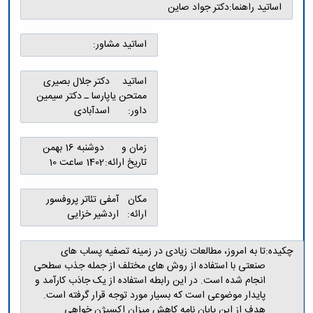
اساتید راهنما:
دکتر جواد صاین
اساتید مشاور:
اساتید
دکتر جلال بصیری
ممتحن یا
پارسا ـ دکتر سیمین
داور:
اسدآبادی
زمان و
دوشنبه 16 بهمن
تاریخ ارائه:
1402 ساعت 10
مکان
آمفی تئاتر پروفسور
ارائه:
اردشیر خزایی
چکیده:
تا به امروز، مطالعات زیادی در زمینه تصفیه پساب های
صنعتی با استفاده از روش های مختلف از جمله جذب سطحی
انجام شده است. در این رابطه استفاده از یک جاذب کارآمد و
پایدار موضوعی است که بسیار مورد توجه قرار گرفته است.
هدف از این پایان نامه کاهش میزان اکسیژن خواهی