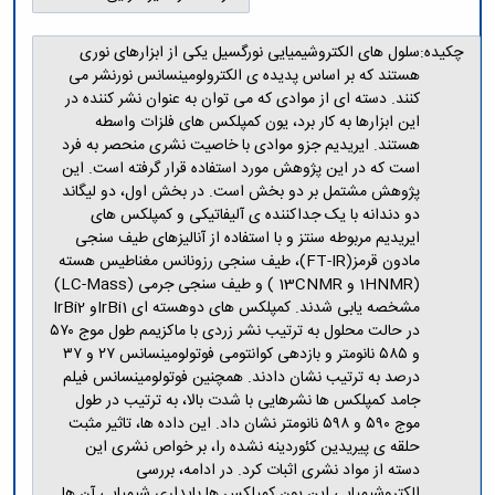
چکیده:
سلول های الکتروشیمیایی نورگسیل یکی از ابزارهای نوری
هستند که بر اساس پدیده ی الکترولومینسانس نورنشر می
کنند. دسته ای از موادی که می توان به عنوان نشر کننده در
این ابزارها به کار برد، یون کمپلکس های فلزات واسطه
هستند. ایریدیم جزو موادی با خاصیت نشری منحصر به فرد
است که در این پژوهش مورد استفاده قرار گرفته است. این
پژوهش مشتمل بر دو بخش است. در بخش اول، دو لیگاند
دو دندانه با یک جداکننده ی آلیفاتیکی و کمپلکس های
ایریدیم مربوطه سنتز و با استفاده از آنالیزهای طیف سنجی
مادون قرمز(FT-IR)، طیف سنجی رزونانس مغناطیس هسته
(1HNMR و 13CNMR ) و طیف سنجی جرمی (LC-Mass)
مشخصه یابی شدند. کمپلکس های دوهسته ای IrBi1‌و IrBi2
در حالت محلول به ترتیب نشر زردی با ماکزیمم طول موج ۵۷۰
و ۵۸۵ نانومتر و بازدهی کوانتومی فوتولومینسانس ۲۷ و ۳۷
درصد به ترتیب نشان دادند. همچنین فوتولومینسانس فیلم
جامد کمپلکس ها نشرهایی با شدت بالا، به ترتیب در طول
موج ۵۹۰ و ۵۹۸ نانومتر نشان داد. این داده ها، تاثیر مثبت
حلقه ی پیریدین کئوردینه نشده را، بر خواص نشری این
دسته از مواد نشری اثبات کرد. در ادامه، بررسی
الکتروشیمیایی این یون کمپلکس ها پایداری شیمیایی آن ها