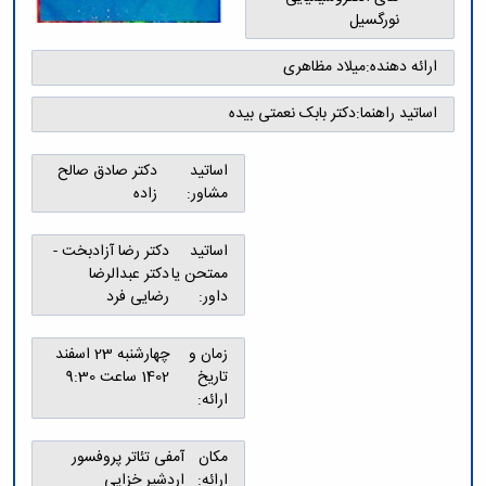
نورگسیل
ارائه دهنده:
میلاد مظاهری
اساتید راهنما:
دکتر بابک نعمتی بیده
اساتید
دکتر صادق صالح
مشاور:
زاده
اساتید
دکتر رضا آزادبخت -
ممتحن یا
دکتر عبدالرضا
داور:
رضایی فرد
زمان و
چهارشنبه 23 اسفند
تاریخ
1402 ساعت 9:30
ارائه:
مکان
آمفی تئاتر پروفسور
ارائه:
اردشیر خزایی