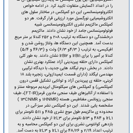
را در اعداد اکسایش متفاوت تایید کرد. در ادامه خواص
الکترولومینسانسی این دو کمپلکس در ساختار سلول های
الکتروشیمیایی نورگسیل مورد ارزیابی قرار گرفت. هر دو
کمپلکس ماکزیمم نشری الکترولومینسانسی شبیه
فوتولومینسانس جامد از خود نشان دادند. ماکزیمم
درخشندگی دو دستگاه به ترتیب 208 و 252 کندلا بر متر مربع
بدست آمد. همچنین این دستگاه ها، ولتاژ روشن شدن و
افیکیسی، به ترتیب ( 4/3و 6/3) ولت و (46/3 و 5/4)
کندلا بر آمپر را برای IrBi1 و IrBi2 نشان دادند. به طور کلی
کمپلکس دارای حلقه پیریدینی آزاد عملکرد بهتری نشان
دادند. در بخش دوم لیگاند هایی جدید، با دیدگاه ترکیبی
مهندسی لیگاند (دارای قسمت ایمیدازولی، زنجیره بلند ۱۸
کربنی، حلقه ی پیریدین آزاد و توانایی تشکیل قفس درون
کمپلکسی) و کمپلکس های سیکلومتال ایریدیم مربوطه سنتز و
با استفاده از آنالیزهای طیف سنجی مادون قرمز(FT-IR)، طیف
سنجی رزونانس مغناطیس هسته (1HNMR و 13CNMR )
مشخصه یابی شدند. این دو کمپلکس نشر سبز-آبی در
محدوده ی ماکزیمم طول موج نشری 485 و 511 نانومتر برای
IrL1 و 484 و 513 نانومتر برای IrL3 از خود نشان دادند.
بازدهی کوانتومی نشری برای این دو کمپلکس محاسبه و به
ترتیب اعداد 2/19 و 48/26 برای IrL1 و IrL3 به دست آمد.