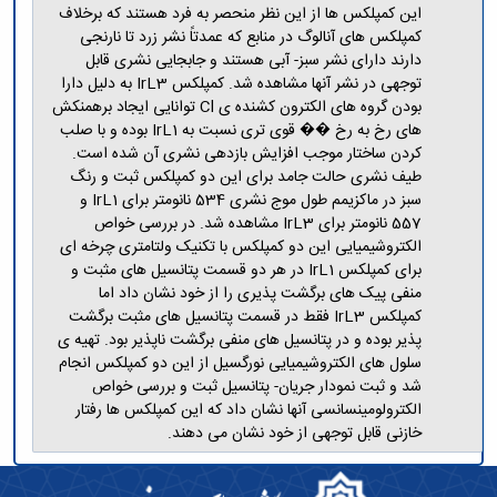
این کمپلکس ها از این نظر منحصر به فرد هستند که برخلاف
کمپلکس های آنالوگ در منابع که عمدتاً نشر زرد تا نارنجی
دارند دارای نشر سبز- آبی هستند و جابجایی نشری قابل
توجهی در نشر آنها مشاهده شد. کمپلکس IrL3 به دلیل دارا
بودن گروه های الکترون کشنده ی Cl توانایی ایجاد برهمنکش
های رخ به رخ �� قوی تری نسبت به IrL1 بوده و با صلب
کردن ساختار موجب افزایش بازدهی نشری آن شده است.
طیف نشری حالت جامد برای این دو کمپلکس ثبت و رنگ
سبز در ماکزیمم طول موج نشری 534 نانومتر برای IrL1 و
557 نانومتر برای IrL3 مشاهده شد. در بررسی خواص
الکتروشیمیایی این دو کمپلکس با تکنیک ولتامتری چرخه ای
برای کمپلکس IrL1 در هر دو قسمت پتانسیل های مثبت و
منفی پیک های برگشت پذیری را از خود نشان داد اما
کمپلکس IrL3 فقط در قسمت پتانسیل های مثبت برگشت
پذیر بوده و در پتانسیل های منفی برگشت ناپذیر بود. تهیه ی
سلول های الکتروشیمیایی نورگسیل از این دو کمپلکس انجام
شد و ثبت نمودار جریان- پتانسیل ثبت و بررسی خواص
الکترولومینسانسی آنها نشان داد که این کمپلکس ها رفتار
خازنی قابل توجهی از خود نشان می دهند.