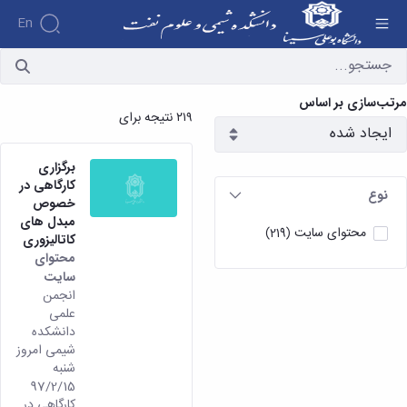
En
آرشیو اخبار - دانشکده شیمی و علوم نفت
مرتب‌سازی بر اساس
۲۱۹ نتیجه برای
برگزاری
کارگاهی در
نوع
خصوص
مبدل های
محتوای سایت
(219)
کاتالیزوری
محتوای
سایت
انجمن
علمی
دانشکده
شیمی امروز
شنبه
97/2/15
کارگاهی در