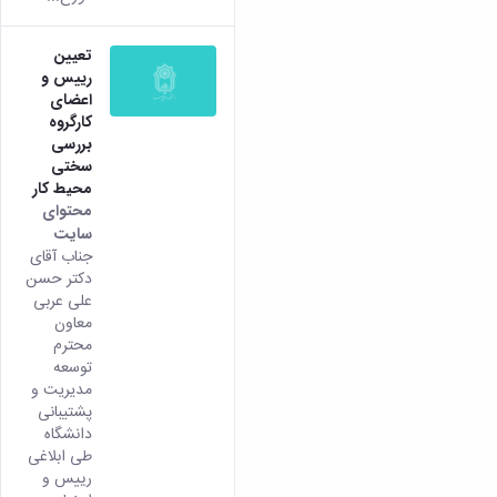
تعیین
رییس و
اعضای
کارگروه
بررسی
سختی
محیط کار
محتوای
سایت
جناب آقای
دکتر حسن
علی عربی
معاون
محترم
توسعه
مدیریت و
پشتیبانی
دانشگاه
طی ابلاغی
رییس و