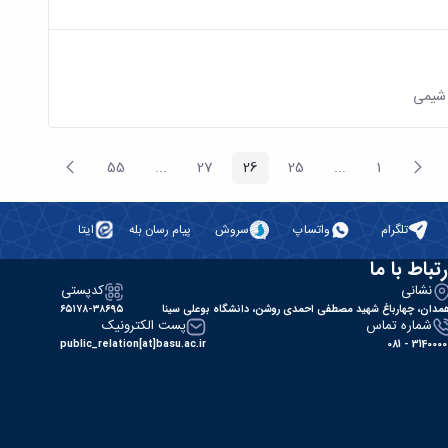
پیغام
صفحه
55
...
27
26
25
...
1
صفحه
صفحه
صفحه
Intermediate Pages
صفحه
صفحه
Intermediate Pages
قبلی
بعد
تلگرام
واتساپ
سروش
پیام رسان بله
ایتا
رتباط با ما
نشانی
کدپستی
مدان، چهارباغ شهید مصطفی احمدی روشن، دانشگاه بوعلی سینا
۶۵۱۷۸-۳۸۶۹۵
شماره تماس
پست الکترونیک
public_relation[at]basu.ac.ir
31400000 - 0