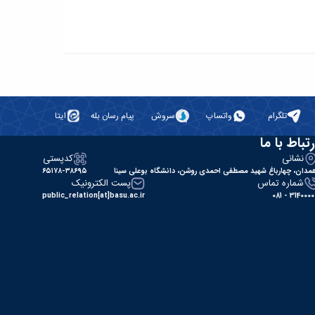
تلگرام
واتساپ
سروش
پیام رسان بله
ایتا
رتباط با ما
نشانی
کدپستی
مدان، چهارباغ شهید مصطفی احمدی روشن، دانشگاه بوعلی سینا
۶۵۱۷۸-۳۸۶۹۵
شماره تماس
پست الکترونیک
public_relation[at]basu.ac.ir
31400000 - 0