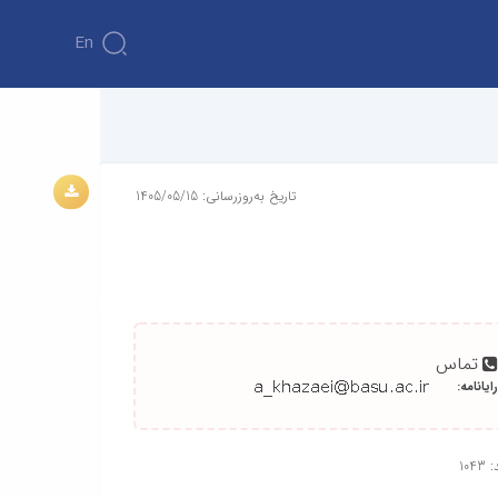
En
تاریخ به‌روزرسانی: 1405/05/15
تماس
رایانامه:
104