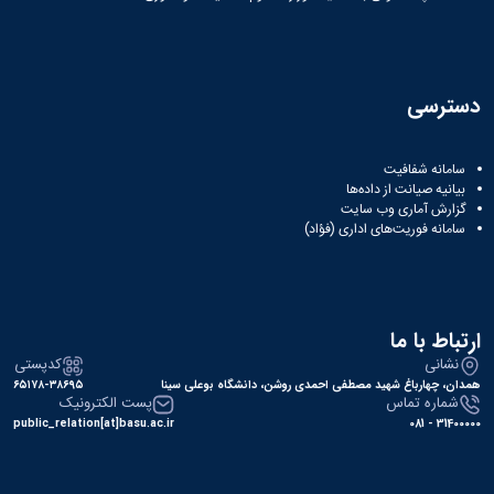
دسترسی
سامانه شفافیت
بیانیه صیانت از داده‌ها
گزارش آماری وب‌ سایت
سامانه فوریت‌های اداری (فؤاد)
ارتباط با ما
نشانی
کدپستی
همدان، چهارباغ شهید مصطفی احمدی روشن، دانشگاه بوعلی سینا
۶۵۱۷۸-۳۸۶۹۵
شماره تماس
پست الکترونیک
public_relation[at]basu.ac.ir
31400000 - 081