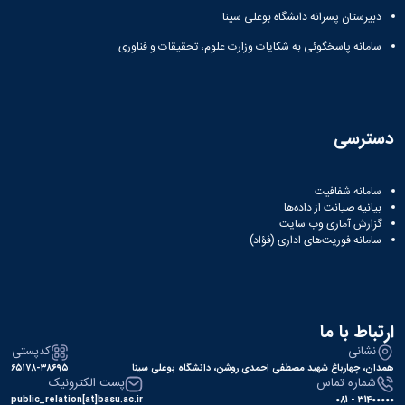
دبیرستان پسرانه دانشگاه بوعلی سینا
سامانه پاسخگوئی به شکایات وزارت علوم، تحقیقات و فناوری
دسترسی
سامانه شفافیت
بیانیه صیانت از داده‌ها
گزارش آماری وب‌ سایت
سامانه فوریت‌های اداری (فؤاد)
ارتباط با ما
نشانی
کدپستی
همدان، چهارباغ شهید مصطفی احمدی روشن، دانشگاه بوعلی سینا
۶۵۱۷۸-۳۸۶۹۵
شماره تماس
پست الکترونیک
public_relation[at]basu.ac.ir
31400000 - 081