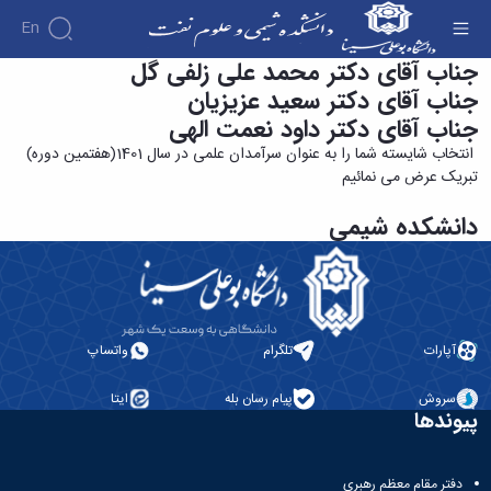
En
جناب آقای دکتر محمد علی زلفی گل
همکاران محترم دانشکده شیمی - دانشکده شیمی
و علوم نفت
جناب آقای دکتر سعید عزیزیان
جناب آقای دکتر داود نعمت الهی
انتخاب شایسته شما را به عنوان سرآمدان علمی در سال 1401(هفتمین دوره)
تبریک عرض می نمائیم
دانشکده شیمی
آپارات
تلگرام
واتساپ
سروش
پیام رسان بله
ایتا
پیوندها
دفتر مقام معظم رهبری