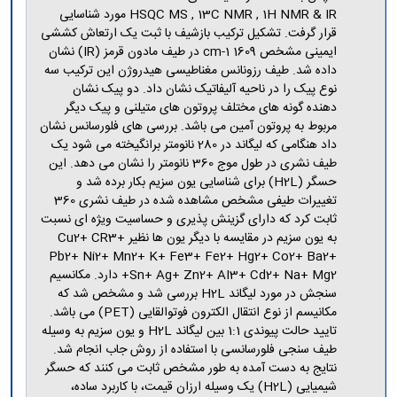
HSQC MS , 13C NMR , 1H NMR & IR مورد شناسایی
قرار گرفت. تشکیل ترکیب بازشیف با ثبت یک ارتعاش کششی
ایمینی مشخص 1609 cm-1 در طیف مادون قرمز (IR) نشان
داده شد. طیف رزونانس مغناطیسی هیدروژن این ترکیب سه
نوع پیک را در ناحیه آلیفاتیک نشان داد. دو پیک نشان
دهنده گونه های مختلف پروتون های متیلنی و پیک دیگر
مربوط به پروتون آمین می باشد. بررسی های فلورسانس نشان
داد هنگامی که لیگاند در 280 نانومتر برانگیخته می شود یک
طیف نشری در طول موج 360 نانومتر را نشان می دهد. این
حسگر (H2L) برای شناسایی یون سزیم بکار برده شد و
تغییرات طیفی مشخص مشاهده شده در طیف نشری 360
ثابت کرد که دارای گزینش پذیری و حساسیت ویژه ای نسبت
به یون سزیم در مقایسه با دیگر یون ها نظیر Cu2+ CR3+
Pb2+ Ni2+ Mn2+ K+ Fe3+ Fe2+ Hg2+ Co2+ Ba2+
Sn+ Ag+ Zn2+ AI3+ Cd2+ Na+ Mg2+ دارد. مکانسیم
سنجش در مورد لیگاند H2L بررسی شد و مشخص شد که
مکانیسم از نوع انتقال الکترون فوتوالقایی (PET) می باشد.
تایید حالت پیوندی 1:1 بین لیگاند H2L و یون سزیم به وسیله
طیف سنجی فلورسانسی با استفاده از روش جاب انجام شد.
نتایج به دست آمده به طور مشخص ثابت می کنند که حسگر
شیمیایی (H2L) یک وسیله ارزان قیمت، با کاربرد ساده،