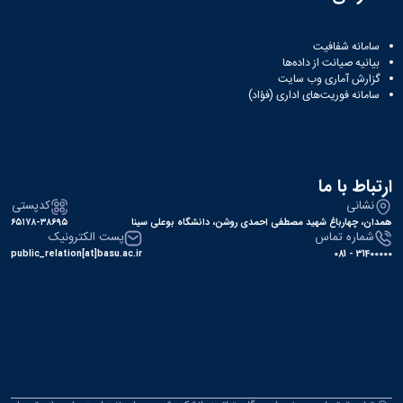
سامانه شفافیت
بیانیه صیانت از داده‌ها
گزارش آماری وب‌ سایت
سامانه فوریت‌های اداری (فؤاد)
ارتباط با ما
نشانی
کدپستی
همدان، چهارباغ شهید مصطفی احمدی روشن، دانشگاه بوعلی سینا
۶۵۱۷۸-۳۸۶۹۵
شماره تماس
پست الکترونیک
public_relation[at]basu.ac.ir
31400000 - 081