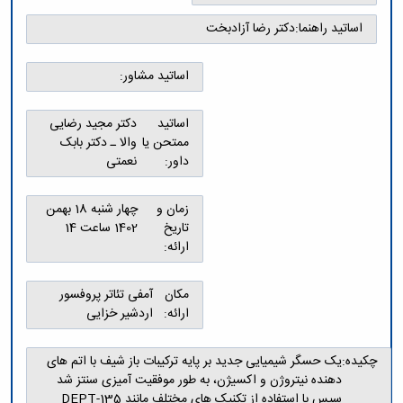
اساتید راهنما:
دکتر رضا آزادبخت
اساتید مشاور:
اساتید
دکتر مجید رضایی
ممتحن یا
والا ـ دکتر بابک
داور:
نعمتی
زمان و
چهار شنبه 18 بهمن
تاریخ
1402 ساعت 14
ارائه:
مکان
آمفی تئاتر پروفسور
ارائه:
اردشیر خزایی
چکیده:
یک حسگر شیمیایی جدید بر پایه ترکیبات باز شیف با اتم های
دهنده نیتروژن و اکسیژن، به طور موفقیت آمیزی سنتز شد
سپس با استفاده از تکنیک های مختلف مانند DEPT-135