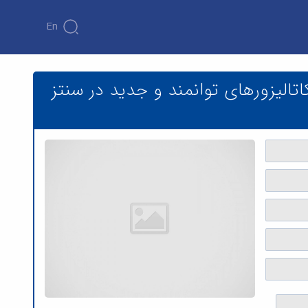
En
سنتز و كاربرد حلال های يوتکتيک عميق بر پايه كولين كلرايد و آرجينين به‌عنوان كاتاليزورهای توانمند و جديد در سنتز -N و -O هتروسيکل ها - دانشکده
اتاليزورهای توانمند و جديد در سنتز