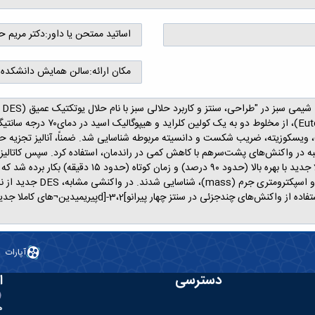
اساتید ممتحن یا داور:
دکتر مریم ح
مکان ارائه:
سالن همایش دانشکده 
رتبه در واکنش‌های پشت‌سرهم با کاهش کمی در راندمان، استفاده کرد. سپس کاتالیزور
IR)، رزونانس مغناطیس هست
های فوق الذکر شناسایی شد. سپس کاتالیزور مورد نظر با ا
آپارات
دسترسی
ا
ه