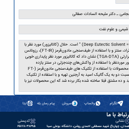
جامی ـ دکتر ملیحه السادات صفائی
شیمی و علوم نفت
مهم‌ترین هدف این پژوهش، رعایت برخی از اصول اساسی شیمی سبز در "طراحی، سنتز و کاربرد حلالی سبز با نام حلال یوتکتیک عمیق (Deep Eutectic Solvent = DES) " است. حلال (کاتالیزور) مورد نظر با
استفاده از "دیاگرام فاز یوتکتیک" (Eutectic phase diagram)، از مخلوط دو به یک کولین کلراید و هیپوگالیک اسید در دمای۷۰ درجه سانتیگراد، سنتز و با استفاده از طیف‌سنجی‌ مادون‌قرمز (FT-IR)، رزونانس
مغناطیس هسته (1H NMR)، اسپکترومتری جرم Mass))، ویسکوزیته، ضریب شکست و دانسیته مربوطه شناسایی شد. ضمناً، آنالیز تجزیه حرارتی (TGA-DTA) نشان داد که کاتالیزور مورد نظر پایداری خوبی
 موردنظر با استفاده از واکنش‌های چندجزئی در سنتز یازده
بنزو[5،4]تیازولو[2،3-a]کرومنو[3،4-d]پیریمیدین-6-ون کاملا جدید با بهره بالا (حدود ۹۰ درصد) و زمان کوتاه (حدود ۱۵ دقیقه) بکار برده شد که محصولات با استفاده از تکنیک های طیف‌سنجی مادون‌قرمز (FT-
ه (1H NMR و 13C NMR) و اسپکترومتری جرم (mass)، شناسایی شدند. در واکنشی مشابه، DES جدید از نسبت دو به یک گالیک اسید به آرجنین تهیه و با استفاده از تکنیک
ستفاده از واکنش‌های چندجزئی در سنتز چهار پیرانو]3،2-[dپیریمیدین¬های کاملا جدید و ده مشتق قبلا ساخته شده بکار برده شد که این محصولات نیز با
تلگرام
واتساپ
سروش
پیام رسان بله
ایتا
رتباط با ما
نشانی
کدپستی
مدان، چهارباغ شهید مصطفی احمدی روشن، دانشگاه بوعلی سینا
۶۵۱۷۸-۳۸۶۹۵