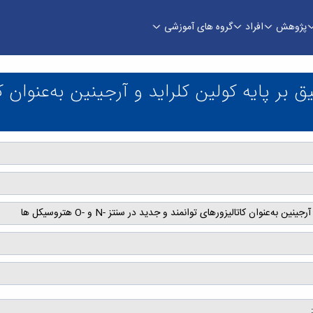
پژوهش
افراد
گروه های آموزشی
بر پايه كولين كلرايد و آرجينين به‌عنوان ك
‌عنوان كاتاليزورهای توانمند و جديد در سنتز -N و -O هتروسيکل ها