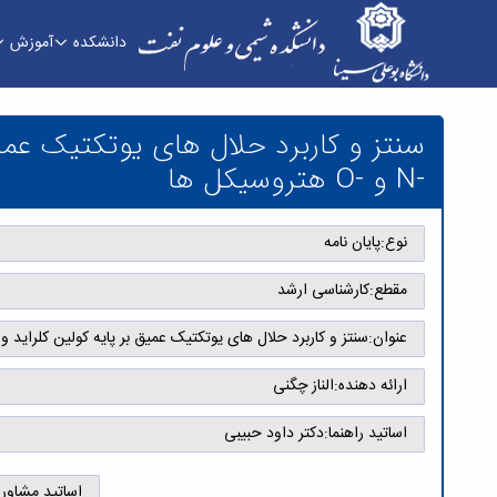
دانشکده
آموزش
شیمی و علوم نفت
سنتز و كاربرد حلال های يوتکتيک عميق 
-N و -O هتروسيکل ها
نوع:
پایان نامه
مقطع:
کارشناسی ارشد
عنوان:
سنتز و كاربرد حلال های يوتکتيک عميق بر پايه كولين كلرايد و آرجينين به
ارائه دهنده:
الناز چگنی
اساتید راهنما:
دکتر داود حبیبی
اساتید مشاور: