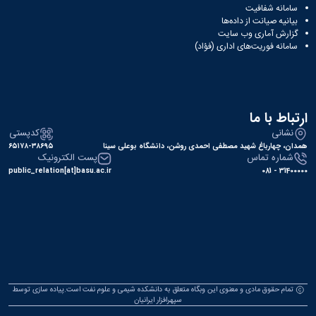
سامانه شفافیت
بیانیه صیانت از داده‌ها
گزارش آماری وب‌ سایت
سامانه فوریت‌های اداری (فؤاد)
ارتباط با ما
نشانی
کدپستی
همدان، چهارباغ شهید مصطفی احمدی روشن، دانشگاه بوعلی سینا
۶۵۱۷۸-۳۸۶۹۵
شماره تماس
پست الکترونیک
public_relation[at]basu.ac.ir
31400000 - 081
تمام حقوق مادی و معنوی این وبگاه متعلق به دانشکده شیمی و علوم نفت است.پیاده سازی توسط
سپهرافزار ایرانیان