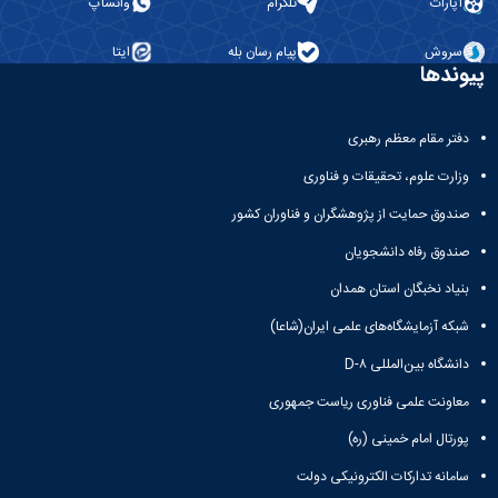
آپارات
تلگرام
واتساپ
سروش
پیام رسان بله
ایتا
پیوندها
دفتر مقام معظم رهبری
وزارت علوم، تحقیقات و فناوری
صندوق حمایت از پژوهشگران و فناوران کشور
صندوق رفاه دانشجویان
بنیاد نخبگان استان همدان
شبکه آزمایشگاه‌های علمی ایران(شاعا)
دانشگاه بین‌المللی D-۸
معاونت علمی فناوری ریاست جمهوری
پورتال امام خمینی (ره)
سامانه تدارکات الکترونیکی دولت