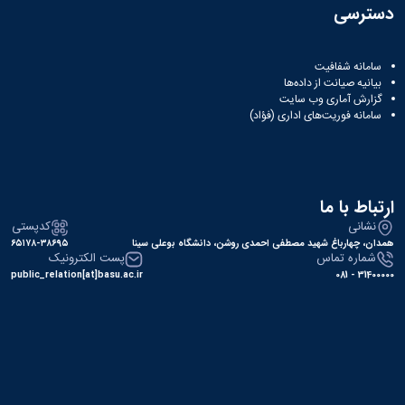
دسترسی
سامانه شفافیت
بیانیه صیانت از داده‌ها
گزارش آماری وب‌ سایت
سامانه فوریت‌های اداری (فؤاد)
ارتباط با ما
نشانی
کدپستی
همدان، چهارباغ شهید مصطفی احمدی روشن، دانشگاه بوعلی سینا
۶۵۱۷۸-۳۸۶۹۵
شماره تماس
پست الکترونیک
public_relation[at]basu.ac.ir
31400000 - 081