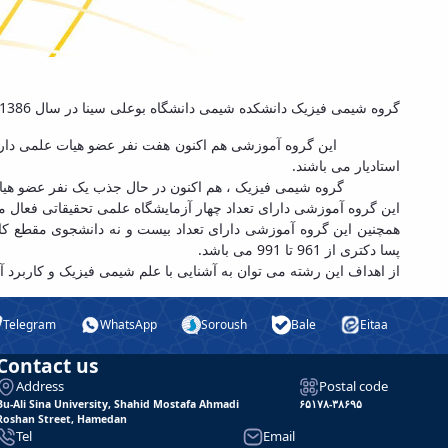
گروه شیمی فیزیک دانشکده شیمی دانشگاه بوعلی سینا در سال 1386 و پس از کسب موافقت، آغاز به کار نموده است.
این گروه آموزشی هم اکنون هفت نفر عضو هیات علمی دارد، که پنج
استادیار می باشند.
گروه شیمی فیزیک ، هم اکنون در حال جذب یک نفر عضو هیات .
این گروه آموزشی دارای تعداد چهار آزمایشگاه علمی تحقیقاتی فعال .
همچنین این گروه آموزشی دارای تعداد بیست و نه دانشجوی مقطع 
پسا دکتری از 961 تا 991 می باشد.
از اهداف این رشته می توان به آشنایی با علم شیمی فیزیک و کاربرد.
Telegram
WhatsApp
Soroush
Bale
Eitaa
Contact us
Address
Postal code
Bu-Ali Sina University, Shahid Mostafa Ahmadi
۶۵۱۷۸-۳۸۶۹۵
Roshan Street, Hamedan
Tel
Email