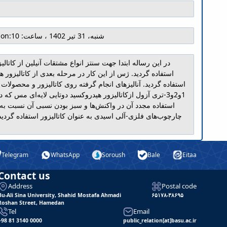
شنبه، 31 تیر 1402 ، ساعت: 10
ion:
در این رساله ابتدا جهت سنتز انواع مشتقات آنیلین از کاتال
استفاده گردید. ژس از این کار در مرحله بعدی از کاتالیزو
استفاده گردید. آنالیز‌های انجام گرفته روی کاتالیزور و محصولا
1و2و3-تری آزول ازکاتالیزور هیدروکسید دوتایی لایه‌ای مس ک
استفاده مجدد آن در واکنش‌ها و سبز بودن نسبی آن نسبت به سا
چارچوب‌های فلزی-آلی اسیدی به عنوان کاتالیزور استفاده گردید ک
Telegram
WhatsApp
Soroush
Bale
Eitaa
Contact us
Address
Postal code
Bu-Ali Sina University, Shahid Mostafa Ahmadi
۶۵۱۷۸-۳۸۶۹۵
Roshan Street, Hamedan
Tel
Email
+98 81 3140 0000
public_relation[at]basu.ac.ir