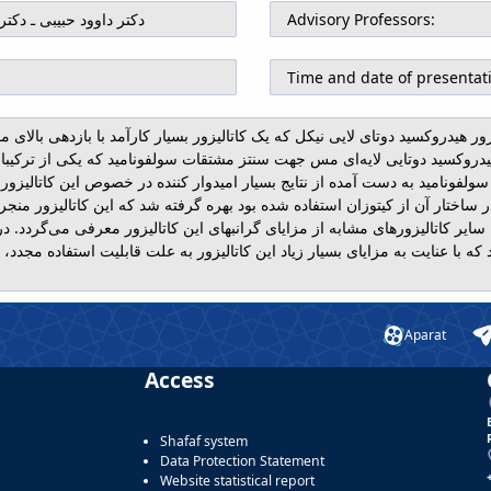
Advisory Professors:
دکتر داوود حبیبی ـ دکتر
Time and date of presentat
یزور هیدروکسید دوتای لایی نیکل که یک کاتالیزور بسیار کارآمد با بازدهی بال
ر هیدروکسید دوتایی لایه‌ای مس جهت سنتز مشتقات سولفونامید که یکی از ترک
ت سولفونامید به دست آمده از نتایج بسیار امیدوار کننده در خصوص این کاتالی
ه در ساختار آن از کیتوزان استفاده شده بود بهره گرفته شد که این کاتالیزور من
یر کاتالیزور‌های مشابه از مزایای گرانبهای این کاتالیزور معرفی می‌گردد. در
ه با عنایت به مزایای بسیار زیاد این کاتالیزور به علت قابلیت استفاده مجدد، 
Aparat
Access
Shafaf system
Data Protection Statement
Website statistical report