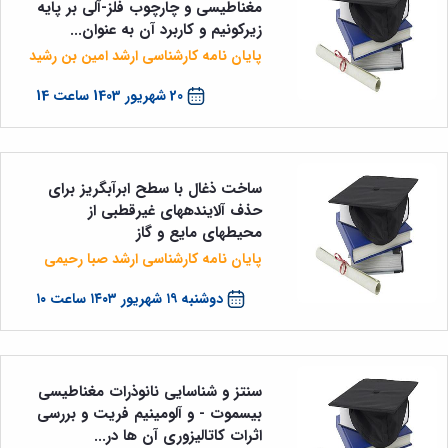
مغناطیسی و چارچوب فلز-آلی بر پایه
زیرکونیم و کاربرد آن به عنوان...
پایان نامه کارشناسی ارشد امین بن رشید
20 شهریور 1403 ساعت 14
ساخت ذغال با سطح ابرآبگریز برای
حذف آلاینده‎های غیرقطبی از
محیط‎های مایع و گاز‎
پایان نامه کارشناسی ارشد صبا رحیمی
دوشنبه ۱۹ شهریور ۱۴۰۳ ساعت ۱۰
سنتز و شناسایی نانوذرات مغناطیسی
بیسموت - و آلومینیم فریت و بررسی
اثرات کاتالیزوری آن ها در...