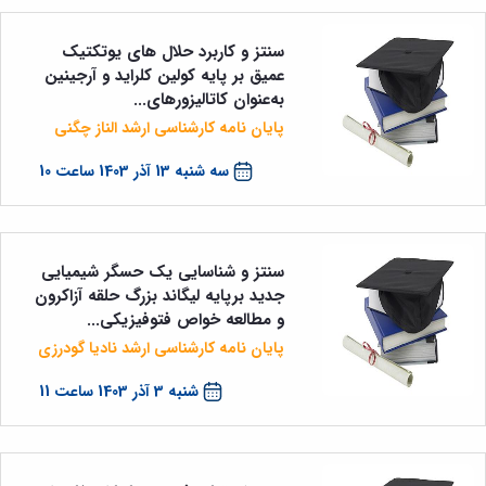
سنتز و كاربرد حلال های يوتکتيک
عميق بر پايه كولين كلرايد و آرجينين
به‌عنوان كاتاليزورهای...
پایان نامه کارشناسی ارشد الناز چگنی
سه شنبه 13 آذر 1403 ساعت 10
سنتز و شناسایی یک حسگر شیمیایی
جدید برپایه لیگاند بزرگ حلقه آزاکرون
و مطالعه خواص فتوفیزیکی...
پایان نامه کارشناسی ارشد نادیا گودرزی
شنبه 3 آذر 1403 ساعت 11