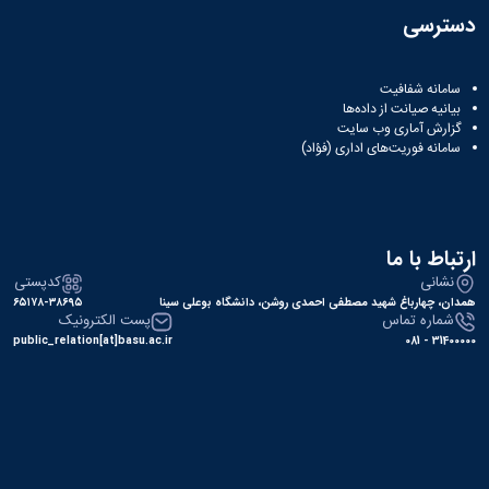
دسترسی
سامانه شفافیت
بیانیه صیانت از داده‌ها
گزارش آماری وب‌ سایت
سامانه فوریت‌های اداری (فؤاد)
ارتباط با ما
نشانی
کدپستی
همدان، چهارباغ شهید مصطفی احمدی روشن، دانشگاه بوعلی سینا
۶۵۱۷۸-۳۸۶۹۵
شماره تماس
پست الکترونیک
public_relation[at]basu.ac.ir
31400000 - 081