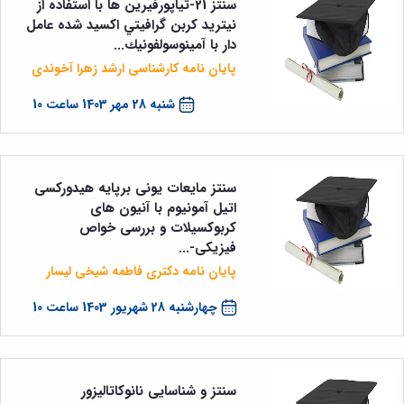
سنتز 21-تياپورفيرين ها با استفاده از
نيتريد كربن گرافيتي اكسيد شده عامل
دار با آمينوسولفونيك...
پایان نامه کارشناسی ارشد زهرا آخوندی
شنبه 28 مهر 1403 ساعت 10
سنتز مایعات یونی برپایه هیدورکسی
اتیل آمونیوم با آنیون های
کربوکسیلات و بررسی خواص
فیزیکی-...
پایان نامه دکتری فاطمه شیخی لیسار
چهارشنبه 28 شهریور 1403 ساعت 10
سنتز و شناسایی نانوکاتالیزور