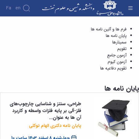
Fa
En
پایان نامه ها - دانشکده شیمی و علوم نفت
فرم ها و آئین نامه ها
دانشکده
پایان نامه ها
درباره
سمینارها
دانشکده
تقویم
تاریخچه
آزمون جامع
ریاست
آزمون کیوم
دانشکده
تقویم دفاعیه ها
آلبوم
عکس
اطلاعات
پایان نامه ها
تماس
سازمان
دانشکده
طراحی، سنتز و شناسایی چارچوب‌های
معاونت
فلز-آلی بر پایه فلزات واسطه و کاربرد
آموزشی
آن ها به عنوان...
معاونت
پایان نامه دکتری الهام توکلی
پژوهشی
معاونت
چهارشنبه 8 اسفند 1403 ساعت 10