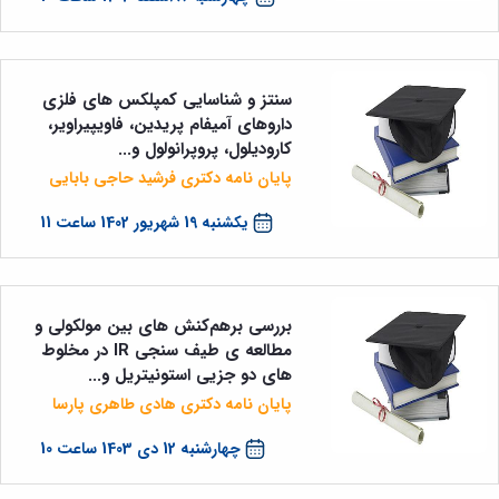
تحصیلات
تکمیلی
سنتز و شناسایی کمپلکس های فلزی
داروهای آمیفام پریدین، فاویپیراویر،
کارودیلول، پروپرانولول و...
پایان نامه دکتری فرشید حاجی بابایی
یکشنبه 19 شهریور 1402 ساعت 11
بررسی برهم‌کنش های بین مولکولی و
مطالعه ی طیف سنجی IR در مخلوط
های دو جزیی استونیتریل و...
پایان نامه دکتری هادی طاهری پارسا
چهارشنبه 12 دی 1403 ساعت 10