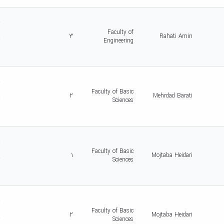
d
r
c
Faculty of
3
Rahati Amin
r
Engineering
-
5
d
r
c
Faculty of Basic
2
Mehrdad Barati
r
Sciences
-
5
d
r
c
Faculty of Basic
1
Mojtaba Heidari
r
Sciences
-
5
d
r
c
Faculty of Basic
2
Mojtaba Heidari
r
Sciences