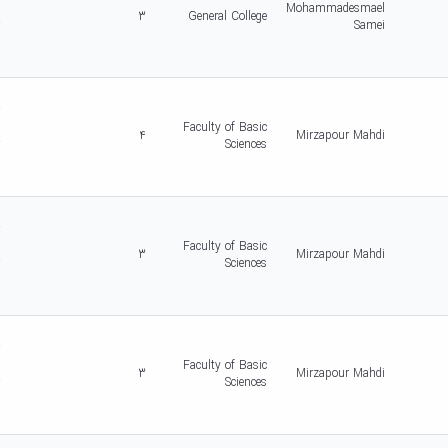
c
Mohammadesmael
3
General College
r
Samei
-
5
d
r
c
Faculty of Basic
4
Mirzapour Mahdi
r
Sciences
-
5
d
r
c
Faculty of Basic
3
Mirzapour Mahdi
r
Sciences
-
5
d
r
c
Faculty of Basic
3
Mirzapour Mahdi
r
Sciences
-
5