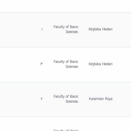
-
5
d
r
c
Faculty of Basic
1
Mojtaba Heidari
r
Sciences
-
5
d
r
c
Faculty of Basic
3
Mojtaba Heidari
r
Sciences
-
5
d
r
c
Faculty of Basic
2
Karamian Roya
r
Sciences
-
5
d
r