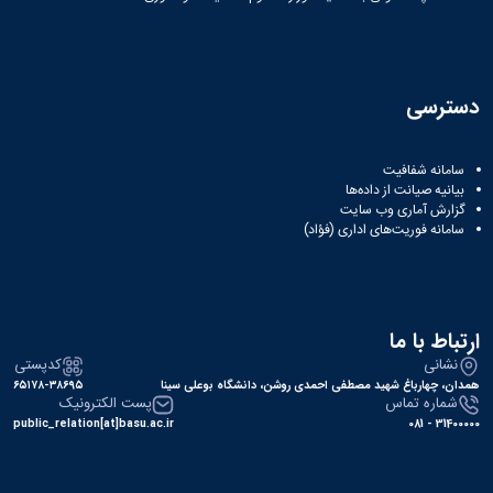
دسترسی
سامانه شفافیت
بیانیه صیانت از داده‌ها
گزارش آماری وب‌ سایت
سامانه فوریت‌های اداری (فؤاد)
ارتباط با ما
نشانی
کدپستی
همدان، چهارباغ شهید مصطفی احمدی روشن، دانشگاه بوعلی سینا
۶۵۱۷۸-۳۸۶۹۵
شماره تماس
پست الکترونیک
public_relation[at]basu.ac.ir
31400000 - 081