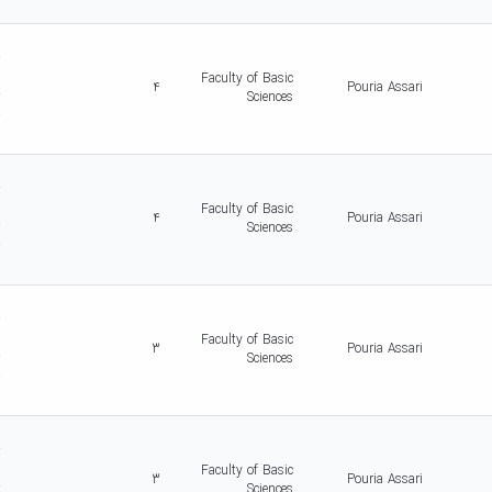
5
d
r
c
Faculty of Basic
4
Pouria Assari
r
Sciences
-
5
d
r
c
Faculty of Basic
4
Pouria Assari
r
Sciences
-
5
d
r
c
Faculty of Basic
3
Pouria Assari
r
Sciences
-
5
d
r
c
Faculty of Basic
3
Pouria Assari
r
Sciences