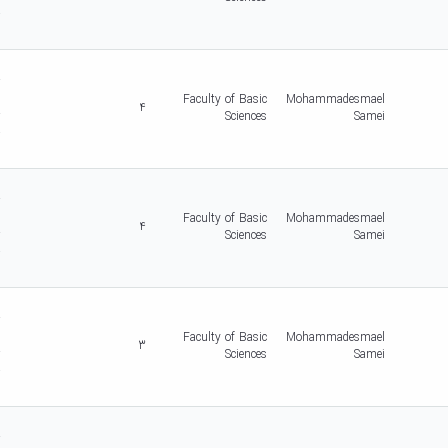
-
5
d
r
c
Faculty of Basic
Mohammadesmael
4
r
Sciences
Samei
-
5
d
r
c
Faculty of Basic
Mohammadesmael
4
r
Sciences
Samei
-
5
d
r
c
Faculty of Basic
Mohammadesmael
3
r
Sciences
Samei
-
5
d
r