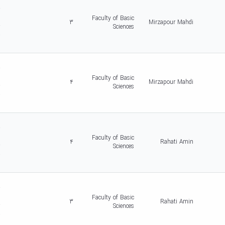
d
r
c
Faculty of Basic
3
Mirzapour Mahdi
r
Sciences
-
5
d
r
c
Faculty of Basic
4
Mirzapour Mahdi
r
Sciences
-
5
d
r
c
Faculty of Basic
4
Rahati Amin
r
Sciences
-
5
d
r
c
Faculty of Basic
3
Rahati Amin
r
Sciences
-
5