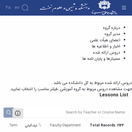
Fa
En
دروس ارائه شده - دانشکده شیمی و علوم نفت
درباره گروه
دانشکده
مدیر گروه
درباره
اعضای هیاُت علمی
دانشکده
اخبار و اطلاعیه ها
تاریخچه
دروس ارائه شده
ریاست
سمینارها و پایان نامه ها
دانشکده
آلبوم
عکس
اطلاعات
دروس ارائه شده مربوط به کل دانشکده می باشد .
تماس
جهت مشاهده دروس مربوط به گروه آموزشی ،فیلتر مناسب را انتخاب نمایید.
سازمان
Lessons List
دانشکده
معاونت
آموزشی
معاونت
پژوهشی
Term:
Faculty/Department:
Total Records: 2123
ليك ألباني
معاونت