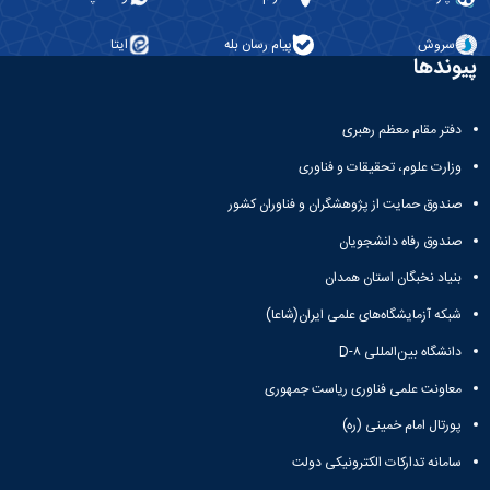
سروش
پیام رسان بله
ایتا
پیوندها
دفتر مقام معظم رهبری
وزارت علوم، تحقیقات و فناوری
صندوق حمایت از پژوهشگران و فناوران کشور
صندوق رفاه دانشجویان
بنیاد نخبگان استان همدان
شبکه آزمایشگاه‌های علمی ایران(شاعا)
دانشگاه بین‌المللی D-۸
معاونت علمی فناوری ریاست جمهوری
پورتال امام خمینی (ره)
سامانه تدارکات الکترونیکی دولت