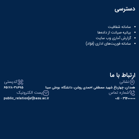
دسترسی
سامانه شفافیت
بیانیه صیانت از داده‌ها
گزارش آماری وب‌ سایت
سامانه فوریت‌های اداری (فؤاد)
ارتباط با ما
نشانی
کدپستی
همدان، چهارباغ شهید مصطفی احمدی روشن، دانشگاه بوعلی سینا
۶۵۱۷۸-۳۸۶۹۵
شماره تماس
پست الکترونیک
public_relation[at]basu.ac.ir
31400000 - 081