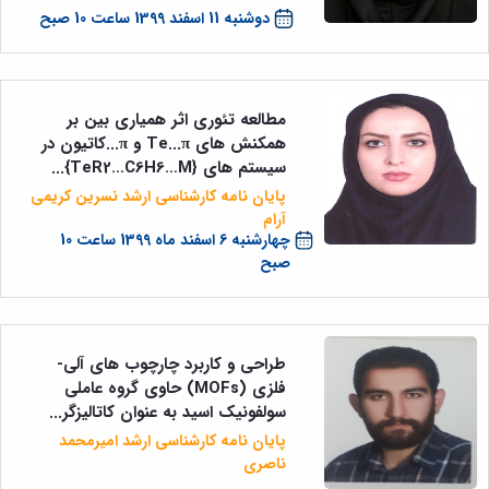
دوشنبه 11 اسفند 1399 ساعت 10 صبح
مطالعه تئوری اثر همیاری بین بر
همکنش های Te...π و π...کاتیون در
سیستم های {TeR2…C6H6…M}...
پایان نامه کارشناسی ارشد نسرین کریمی
آرام
چهارشنبه 6 اسفند ماه 1399 ساعت 10
صبح
طراحی و کاربرد چارچوب های آلی-
فلزی (MOFs) حاوی گروه عاملی
سولفونیک اسید به عنوان کاتالیزگر...
پایان نامه کارشناسی ارشد امیرمحمد
ناصری