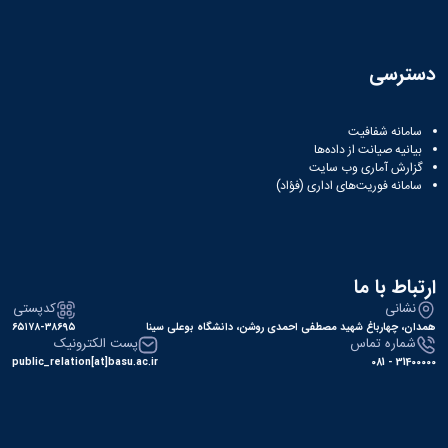
دسترسی
سامانه شفافیت
بیانیه صیانت از داده‌ها
گزارش آماری وب‌ سایت
سامانه فوریت‌های اداری (فؤاد)
ارتباط با ما
نشانی
کدپستی
همدان، چهارباغ شهید مصطفی احمدی روشن، دانشگاه بوعلی سینا
۶۵۱۷۸-۳۸۶۹۵
شماره تماس
پست الکترونیک
public_relation[at]basu.ac.ir
31400000 - 081