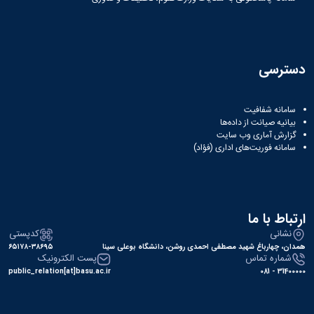
دسترسی
سامانه شفافیت
بیانیه صیانت از داده‌ها
گزارش آماری وب‌ سایت
سامانه فوریت‌های اداری (فؤاد)
ارتباط با ما
نشانی
کدپستی
همدان، چهارباغ شهید مصطفی احمدی روشن، دانشگاه بوعلی سینا
۶۵۱۷۸-۳۸۶۹۵
شماره تماس
پست الکترونیک
public_relation[at]basu.ac.ir
31400000 - 081