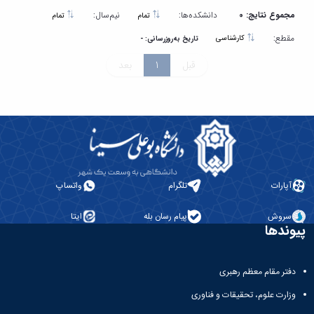
مجموع نتایج: 0
دانشکده‌ها:
نیم‌سال:
تمام
تمام
مقطع:
کارشناسی
تاریخ به‌روزرسانی: -
قبل
1
بعد
آپارات
تلگرام
واتساپ
سروش
پیام رسان بله
ایتا
پیوندها
دفتر مقام معظم رهبری
وزارت علوم، تحقیقات و فناوری