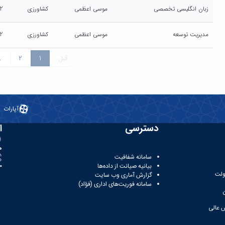
زبان انگلیسی تخصصی
موسی اعظمی
کشاورزی
2
مدیریت توسعه
موسی اعظمی
کشاورزی
2
قبل
1
2
.
آپارات
دسترسی
ا
ه
سامانه شفافیت
بیانیه صیانت از داده‌ها
81
ولت
گزارش آماری وب‌ سایت
سامانه فوریت‌های اداری (فؤاد)
 عالی