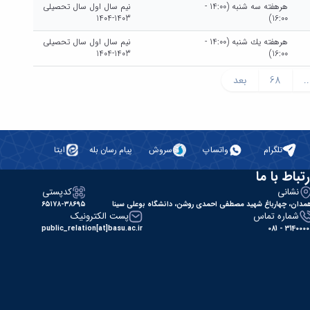
هرهفته سه شنبه (14:00 -
نیم سال اول سال تحصیلی
1403-1404
16:00)
هرهفته يك شنبه (14:00 -
نیم سال اول سال تحصیلی
1403-1404
16:00)
..
68
بعد
تلگرام
واتساپ
سروش
پیام رسان بله
ایتا
رتباط با ما
نشانی
کدپستی
مدان، چهارباغ شهید مصطفی احمدی روشن، دانشگاه بوعلی سینا
۶۵۱۷۸-۳۸۶۹۵
شماره تماس
پست الکترونیک
public_relation[at]basu.ac.ir
31400000 - 0