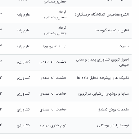
جعفرپورهمدانی
فرهاد
الکترومغناطیس 1(دانشگاه فرهنگیان)
علوم پایه
3
جعفرپورهمدانی
فرهاد
تقارن و نظریه گروه ها
علوم پایه
3
جعفرپورهمدانی
نسبیت
نوراله نظری پویا
علوم پایه
3
اصول ترویج کشاورزی پایدار و منابع
حشمت اله سعدی
کشاورزی
3
طبیعی
تکنیک های پیشرفته تحلیل داده ها
حشمت اله سعدی
کشاورزی
2
مدلها و روشهای ارزشیابی در ترویج
حشمت اله سعدی
کشاورزی
2
مقدمات روش تحقیق
حشمت اله سعدی
کشاورزی
2
توسعه پایدار روستایی
کریم نادری مهدیی
کشاورزی
2