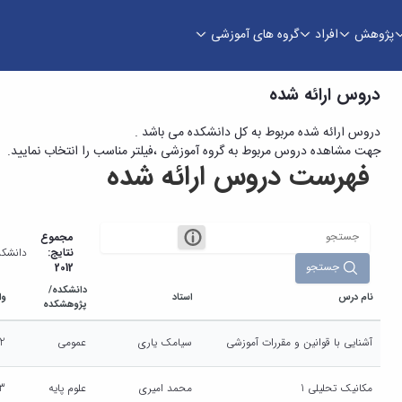
پژوهش
افراد
گروه های آموزشی
دروس ارائه شده
دروس ارائه شده مربوط به کل دانشکده می باشد .
جهت مشاهده دروس مربوط به گروه آموزشی ،فیلتر مناسب را انتخاب نمایید.
فهرست دروس ارائه شده
مجموع
نتایج:
دانشکد
جستجو
2012
دانشکده/
نام درس
استاد
وا
پژوهشکده
آشنایی با قوانین و مقررات آموزشی
سیامک یاری
عمومی
2
مکانیک تحلیلی 1
محمد امیری
علوم پایه
3