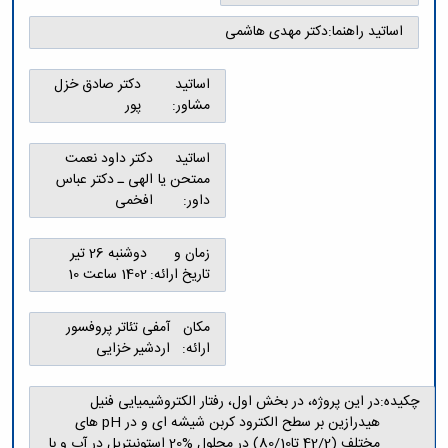
اساتید راهنما:
دکتر مهدی هاشمی
اساتید
دکتر صادق خزل
مشاور:
پور
اساتید
دکتر داود نعمت
ممتحن یا
الهی ـ دکتر عباس
داور:
افخمی
زمان و
دوشنبه 26 تیر
تاریخ ارائه:
1402 ساعت 10
مکان
آمفی تئاتر پروفسور
ارائه:
اردشیر خزایی
چکیده:
در این پروژه، در بخش اول، رفتار الکتروشیمیایی فنیل
هیدرازین بر سطح الکترود کربن شیشه ای و در pH های
مختلف (42/2 تا80/10) در محلول %20 استونیتریل در آب و با