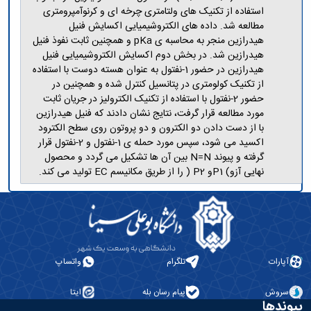
استفاده از تکنیک های ولتامتری چرخه ای و کرنوآمپرومتری
مطالعه شد. داده های الکتروشیمیایی اکسایش فنیل
هیدرازین منجر به محاسبه ی pKa و همچنین ثابت نفوذ فنیل
هیدرازین شد. در بخش دوم اکسایش الکتروشیمیایی فنیل
هیدرازین در حضور 1-نفتول به عنوان هسته دوست با استفاده
از تکنیک کولومتری در پتانسیل کنترل شده و همچنین در
حضور 2-نفتول با استفاده از تکنیک الکترولیز در جریان ثابت
مورد مطالعه قرار گرفت، نتایج نشان دادند که فنیل هیدرازین
با از دست دادن دو الکترون و دو پروتون روی سطح الکترود
اکسید می شود، سپس مورد حمله ی 1-نفتول و 2-نفتول قرار
گرفته و پیوند N=N بین آن ها تشکیل می گردد و محصول
نهایی آزو) P1و P2 ( را از طریق مکانیسم EC تولید می کند.
آپارات
تلگرام
واتساپ
سروش
پیام رسان بله
ایتا
پیوندها