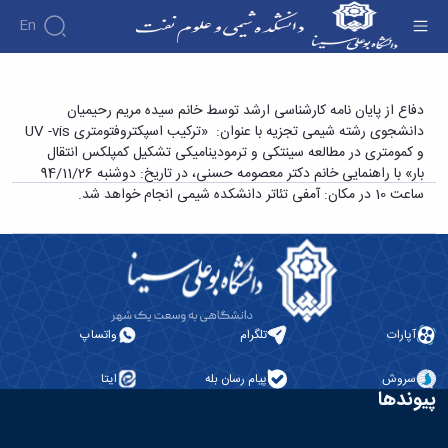
En
دفاع از پایان نامه کارشناسی ارشد - دانشکده شیمی
دفاع از پایان نامه کارشناسی ارشد توسط خانم سیده مریم رحیمیان
دانشجوی رشته شیمی تجزیه با عنوان: «ترکیب اسپکتروفتومتری UV -vis
و علوم نفت
و کمومتری در مطالعه سینتکی و ترمودینامیکی تشکیل کمپلکس انتقال
بار» با راهنمایی خانم دکتر معصومه حسنی، در تاریخ: دوشنبه 94/11/26
ساعت 10 در مکان: آمفی تئاتر دانشکده شیمی انجام خواهد شد.
آپارات
تلگرام
واتساپ
سروش
پیام رسان بله
ایتا
پیوندها