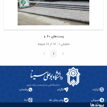
پست‌‌های 60
هر صفحه
نمایش ۱ - ۱۸ از ۱۸ نتیجه
پیغام
صفحه
1
صفحه
قبلی
بعد
آپارات
تلگرام
واتساپ
سروش
پیام رسان بله
ایتا
پیوندها