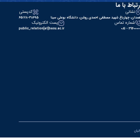
رتباط با ما
نشانی
کدپستی
مدان، چهارباغ شهید مصطفی احمدی روشن، دانشگاه بوعلی سینا
۶۵۱۷۸-۳۸۶۹۵
شماره تماس
پست الکترونیک
public_relation[at]basu.ac.ir
31400000 - 0
انیان