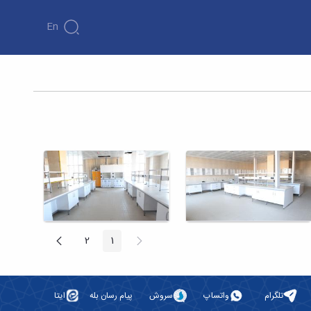
En
پیغام
صفحه
2
1
صفحه
صفحه
قبلی
بعد
تلگرام
واتساپ
سروش
پیام رسان بله
ایتا