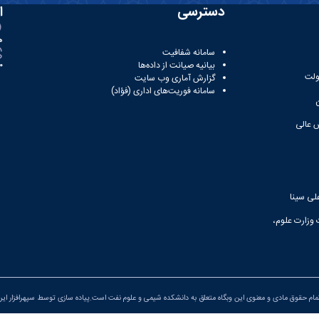
دسترسی
ا
ه
سامانه شفافیت
بیانیه صیانت از داده‌ها
81
ولت
گزارش آماری وب‌ سایت
سامانه فوریت‌های اداری (فؤاد)
 عالی
لی سینا
 وزارت علوم،
ام حقوق مادی و معنوی این وبگاه متعلق به دانشکده شیمی و علوم نفت است.پیاده سازی توسط
سپهرافزار ایر