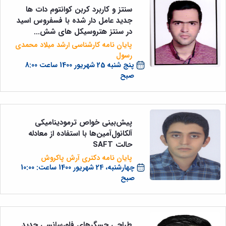
سنتز و کاربرد کربن کوانتوم دات ها
جدید عامل دار شده با فسفروس اسید
در سنتز هتروسیکل های شش...
پایان نامه کارشناسی ارشد میلاد محمدی
رسول
پنج شنبه 25 شهریور 1400 ساعت 8:00
صبح
پیش‌بینی خواص ترمودینامیکی
آلکانول‌آمین‌ها با استفاده از معادله
حالت SAFT
پایان نامه دکتری آرش پاکروش
چهارشنبه، 24 شهریور 1400 ساعت: 10:00
صبح
طراحی حسگرهای فلورسانسی جدید