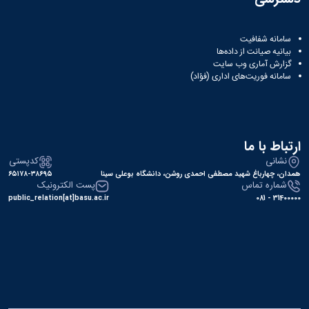
سامانه شفافیت
بیانیه صیانت از داده‌ها
گزارش آماری وب‌ سایت
سامانه فوریت‌های اداری (فؤاد)
ارتباط با ما
نشانی
کدپستی
همدان، چهارباغ شهید مصطفی احمدی روشن، دانشگاه بوعلی سینا
۶۵۱۷۸-۳۸۶۹۵
شماره تماس
پست الکترونیک
public_relation[at]basu.ac.ir
31400000 - 081