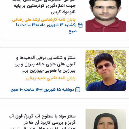
جهت اندازه‌گیری کوئرستین بر پایه
نانومواد کربنی
پایان نامه کارشناسی ارشد علی رضائی
یکشنبه 14 شهریور ماه 1400 ساعت 10
صبح
سنتز و شناسایی برخی آلدهیدها و
کتون های حاوی حلقه پیرول و پی
پیرازین یا هموپی-پیرازین بر...
پایان نامه دکتری حمید زینلی
دوشنبه 15 شهریور 1400 ساعت 10 صبح
سنتز مواد با سطوح آب گریز/ فوق آب
گریز و بررسی کاربرد آن ها در
جداسازی نفت و حلال های آلی از آب